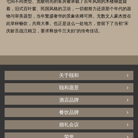
七间不同类型、宽敞明亮的客房被承载了百年风雨的木楼梯盘旋
着，旧式百叶窗、民国风格的卫浴，一切都努力还原那个年代的器
物与审美器型，当年繁盛奢华的景象依稀可辨。无数文人豪杰曾在
此举杯畅饮，共商大事。也正是这么一处地方，曾留下了当初“宋
庆龄舌战汪精卫，要求释放牛兰夫妇”的传奇佳话。
关于颐和
颐和愿景
酒店品牌
餐饮品牌
婚礼会议
荣誉